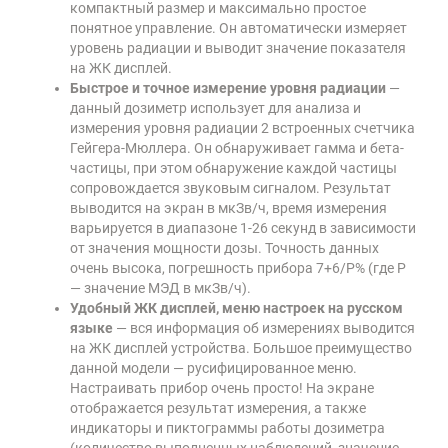
компактный размер и максимально простое
понятное управление. Он автоматически измеряет
уровень радиации и выводит значение показателя
на ЖК дисплей.
Быстрое и точное измерение уровня радиации
—
данный дозиметр использует для анализа и
измерения уровня радиации 2 встроенных счетчика
Гейгера-Мюллера. Он обнаруживает гамма и бета-
частицы, при этом обнаружение каждой частицы
сопровождается звуковым сигналом. Результат
выводится на экран в мкЗв/ч, время измерения
варьируется в диапазоне 1-26 секунд в зависимости
от значения мощности дозы. Точность данных
очень высока, погрешность прибора 7+6/Р% (где Р
— значение МЭД в мкЗв/ч).
Удобный ЖК дисплей, меню настроек на русском
языке
— вся информация об измерениях выводится
на ЖК дисплей устройства. Большое преимущество
данной модели — русифицированное меню.
Настраивать прибор очень просто! На экране
отображается результат измерения, а также
индикаторы и пиктограммы работы дозиметра
(количество выполненных наблюдений, значение