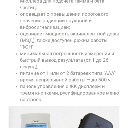
Мюллера для подсчета гамма и бета-
частиц;
оповещает о превышении порогового
значения радиации звуковой и
вибросигнализацией;
оценивает мощность эквивалентной дозы
(МЭД), также доступен режим работы
"ФОН";
минимальная погрешность измерений и
быстрый вывод результата (от 1 до 26
секунд);
питание от 1 или от 2 батареек типа "ААА",
время непрерывной работы — до 500 ч;
панель управления с ЖК дисплеем и
тремя кнопками, русифицированное меню
настроек.