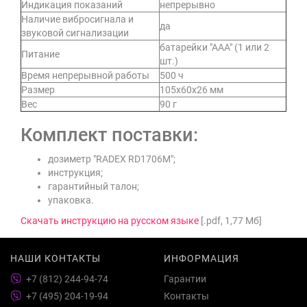
Индикация показаний
непрерывно
Наличие вибросигнала и
да
звуковой сигнализации
батарейки "ААА" (1 или 2
Питание
шт.)
Время непрерывной работы
500 ч
Размер
105х60х26 мм
Вес
90 г
Комплект поставки:
дозиметр "RADEX RD1706M";
инструкция;
гарантийный талон;
упаковка.
Скачать инструкцию на русском языке
[.pdf, 1,77 Мб]
НАШИ КОНТАКТЫ
ИНФОРМАЦИЯ
+7 (812) 244-94-74
Гарантии
+7 (495) 204-19-94
Контакты