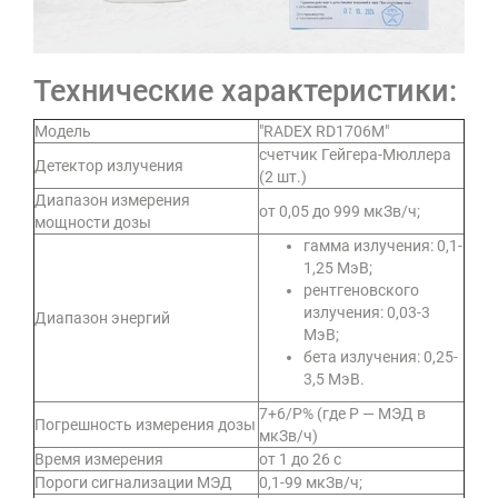
Технические характеристики:
Модель
"RADEX RD1706M"
счетчик Гейгера-Мюллера
Детектор излучения
(2 шт.)
Диапазон измерения
от 0,05 до 999 мкЗв/ч;
мощности дозы
гамма излучения: 0,1-
1,25 МэВ;
рентгеновского
излучения: 0,03-3
Диапазон энергий
МэВ;
бета излучения: 0,25-
3,5 МэВ.
7+6/Р% (где Р — МЭД в
Погрешность измерения дозы
мкЗв/ч)
Время измерения
от 1 до 26 с
Пороги сигнализации МЭД
0,1-99 мкЗв/ч;