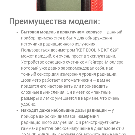
Преимущества модели:
Бытовая модель в практичном корпусе
— данный
прибор применяется в быту для обнаружения
источника радиационного излучения.
Пользоваться дозиметром "КВТ ECOLINE КТ 629"
может каждый, он очень прост в эксплуатации.
Устройство оснащено счетчиком Гейгера-Мюллера,
который уже давно зарекомендовал себя, как
точный сенсор для измерения уровня радиации.
Дозиметр работает автоматически — вам не
придется его настраивать или производить
сложные вычисления. Он имеет компактные
размеры и легко умещается в кармане, что очень
удобно.
Находит даже небольшие дозы радиации
— у
прибора широкий диапазон измерения
радиационного излучения. Он регистрирует бета-,
гамма- и рентгеновское излучение в диапазоне от 0
до 5000 мЗв/ч. Вы сможете обнаружить даже малую