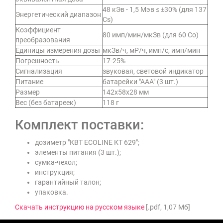
48 кЭв - 1,5 Мэв ≤ ±30% (для 137
Энергетический диапазон
Сs)
Коэффициент
80 имп/мин/мкЗв (для 60 Со)
преобразования
Единицы измерения дозы
мкЗв/ч, мР/ч, имп/с, имп/мин
Погрешность
17-25%
Сигнализация
звуковая, световой индикатор
Питание
батарейки "ААА" (3 шт.)
Размер
142х58х28 мм
Вес (без батареек)
118 г
Комплект поставки:
дозиметр "КВТ ECOLINE КТ 629";
элементы питания (3 шт.);
сумка-чехол;
инструкция;
гарантийный талон;
упаковка.
Скачать инструкцию на русском языке
[.pdf, 1,07 Мб]