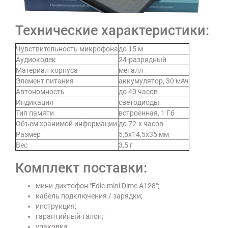
Технические характеристики:
Чувствительность микрофона
до 15 м
Аудиокодек
24-разрядный
Материал корпуса
металл
Элемент питания
аккумулятор, 30 мАч
Автономность
до 40 часов
Индикация
светодиоды
Тип памяти
встроенная, 1 Гб
Объем хранимой информации
до 72-х часов
Размер
5,5х14,5х35 мм
Вес
3,5 г
Комплект поставки:
мини-диктофон "Edic-mini Dime А128";
кабель подключения / зарядки;
инструкция;
гарантийный талон;
упаковка.