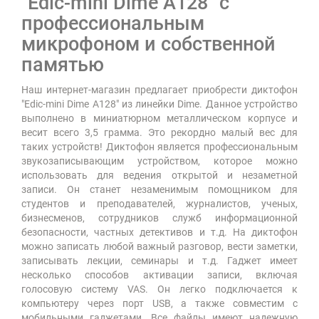
"Edic-mini Dime А128" с
профессиональным
микрофоном и собственной
памятью
Наш интернет-магазин предлагает приобрести диктофон
"Edic-mini Dime А128" из линейки Dime. Данное устройство
выполнено в миниатюрном металлическом корпусе и
весит всего 3,5 грамма. Это рекордно малый вес для
таких устройств! Диктофон является профессиональным
звукозаписывающим устройством, которое можно
использовать для ведения открытой и незаметной
записи. Он станет незаменимым помощником для
студентов и преподавателей, журналистов, ученых,
бизнесменов, сотрудников служб информационной
безопасности, частных детективов и т.д. На диктофон
можно записать любой важный разговор, вести заметки,
записывать лекции, семинары и т.д. Гаджет имеет
несколько способов активации записи, включая
голосовую систему VAS. Он легко подключается к
компьютеру через порт USB, а также совместим с
мобильными гаджетами. Все файлы имеют надежную