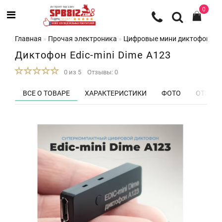
0
Главная
Прочая электроника
Цифровые мини диктофоны
Диктофон Edic-mini Dime А123
0 из 5
Отзывы: 0
ВСЕ О ТОВАРЕ
ХАРАКТЕРИСТИКИ
ФОТО
ОТЗЫВЫ