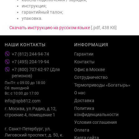
инструкция;
гарантийный талон;
упаковка.
Скачать инструкцию на русском языке
[.pdf, 438 Кб]
НАШИ КОНТАКТЫ
ИНФОРМАЦИЯ
+7 (812) 244-94-74
Гарантии
+7 (495) 204-19-94
Контакты
+7 (800) 707-62-97 (Для
Офис в Москве
регионов)
Сотрудничество
Пн-Пт: с 09:00 до 18:00
Термоприводы «Богатырь»
Сб: выходной
О нас
Вс: с 10:00 до 17:00
Доставка
info@spb812.com
Политика
г. Москва, ул.Радио, д.12,
конфиденциальности
строение 4, помещение 1
Условия соглашения
г. Санкт-Петербург, ул.
Оплата
Лиговский проспект, д. 50, к.
Карта сайта