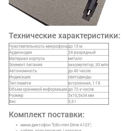
Технические характеристики:
Чувствительность микрофона
до 15 м
Аудиокодек
24-разрядный
Материал корпуса
металл
Элемент питания
аккумулятор, 30 мАч
Автономность
до 40 часов
Индикация
светодиоды
Тип памяти
встроенная, 1 Гб
Объем хранимой информации
до 72-х часов
Размер
5х10,5х34 мм
Вес
3,5 г
Комплект поставки:
мини-диктофон "Edic-mini Dime А123";
кабель подключения / зарядки;