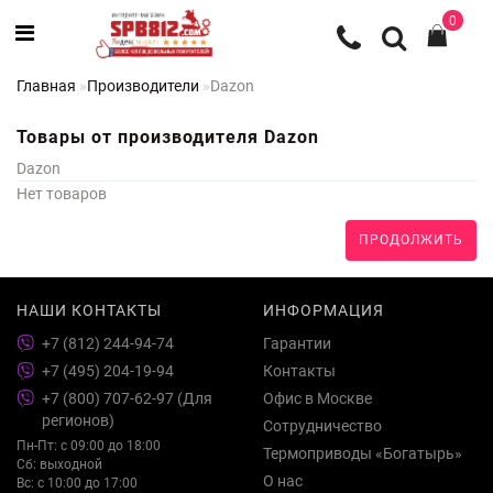
0
Главная
Производители
Dazon
Товары от производителя Dazon
Dazon
Нет товаров
ПРОДОЛЖИТЬ
НАШИ КОНТАКТЫ
ИНФОРМАЦИЯ
+7 (812) 244-94-74
Гарантии
+7 (495) 204-19-94
Контакты
+7 (800) 707-62-97 (Для
Офис в Москве
регионов)
Сотрудничество
Пн-Пт: с 09:00 до 18:00
Термоприводы «Богатырь»
Сб: выходной
О нас
Вс: с 10:00 до 17:00