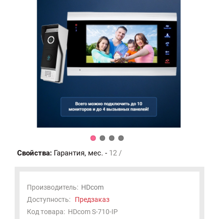
Свойства:
Гарантия, мес. -
12 /
Производитель:
HDcom
Доступность:
Предзаказ
Код товара:
HDcom S-710-IP