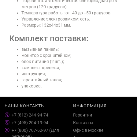
Подсветка: автоматическая светодиодная до 3
метров (120 градусов).
Температура работы: от -40 до +50 градусов.
Управление электрозамком: есть.
Размеры: 132х44х31 мм.
Комплект поставки:
вызывная панель;
монитор с кронштейном;
блок питания (2 шт.);
комплект крепежа;
инструкция;
гарантийный талон;
упаковка.
НАШИ КОНТАКТЫ
ИНФОРМАЦИЯ
+7 (812) 244-94-74
Гарантии
+7 (495) 204-19-94
Контакты
+7 (800) 707-62-97 (Для
Офис в Москве
регионов)