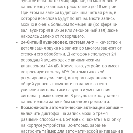
чувствительностью микрофонов, он может вести
качественную запись с расстояния до 18 метров.
При этом на записи будет слышна четкая речь, в
которой все слова будут понятны. Вести запись
можно в очень большом помещении (конференц-
зал, аудитория в ВУЗе или лекционный зал) даже
находясь далеко от говорящего.
24-битный аудиокодек, система АРУ
— качество и
детализация звука на записи во многом зависят от
степени его обработки. Диктофон использует 24-
разрядный аудиокодек с динамическим
диапазоном 144 дБ. Кроме того, устройство имеет
встроенную систему АРУ (автоматической
регулировки усиления), которая выравнивает
общий уровень громкости на записи за счет
усиления сигнала тихих звуков и уменьшения
сигнала громких звуков. В результате получается
качественная запись без скачков громкости.
Возможность автоматической активации записи
—
включить диктофон на запись можно тремя
разными способами. Во-первых, нажать на кнопку
на корпусе устройства. Во-вторых, заранее
настроить таймер для автоматической активации в