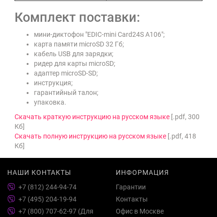
Комплект поставки:
мини-диктофон "EDIC-mini Card24S A106";
карта памяти microSD 32 Гб;
кабель USB для зарядки;
ридер для карты microSD;
адаптер microSD-SD;
инструкция;
гарантийный талон;
упаковка.
Скачать краткую инструкцию на русском языке
[.pdf, 300
Кб]
Скачать полную инструкцию на русском языке
[.pdf, 418
Кб]
НАШИ КОНТАКТЫ
ИНФОРМАЦИЯ
+7 (812) 244-94-74
Гарантии
+7 (495) 204-19-94
Контакты
+7 (800) 707-62-97 (Для
Офис в Москве