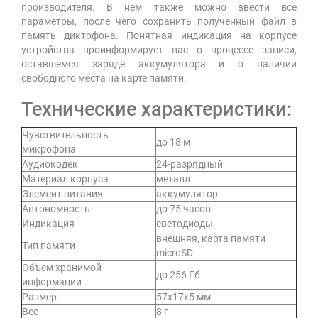
производителя. В нем также можно ввести все
параметры, после чего сохранить полученный файл в
память диктофона. Понятная индикация на корпусе
устройства проинформирует вас о процессе записи,
оставшемся заряде аккумулятора и о наличии
свободного места на карте памяти.
Технические характеристики:
Чувствительность
до 18 м
микрофона
Аудиокодек
24-разрядный
Материал корпуса
металл
Элемент питания
аккумулятор
Автономность
до 75 часов
Индикация
светодиоды
внешняя, карта памяти
Тип памяти
microSD
Объем хранимой
до 256 Гб
информации
Размер
57х17х5 мм
Вес
8 г