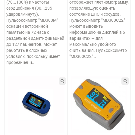
(70...100%) и частоты
отображает плетизмограмму,
сердцебиения (30...235
позволяющую оценить
ударов/минуту).
состояние ЦНС и сосудов.
Пульсоксиметр "MD300M"
Пульсоксиметр "MD300C22"
оснащен встроенной
может выводить
памятью на 72 часа с
информацию на дисплей в 6
раздельной идентификацией
вариантах — для
до 127 пациентов. Может
максимально удобного
работать в сложных
считывания. Пульсоксиметр
условиях, поскольку имеет
"MD300C22" ..
прорезиненн..