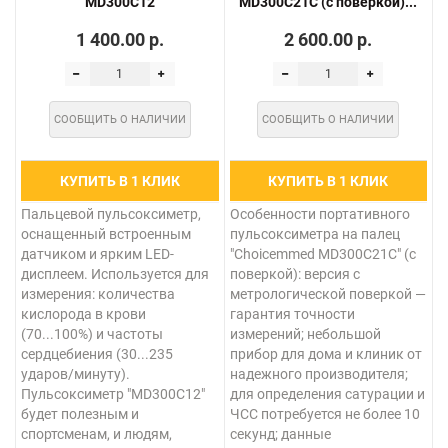
MD300C12
MD300C21C (с поверкой)...
1 400.00 р.
2 600.00 р.
СООБЩИТЬ О НАЛИЧИИ
СООБЩИТЬ О НАЛИЧИИ
КУПИТЬ В 1 КЛИК
КУПИТЬ В 1 КЛИК
Пальцевой пульсоксиметр,
Особенности портативного
оснащенный встроенным
пульсоксиметра на палец
датчиком и ярким LED-
"Choicemmed MD300C21C" (с
дисплеем. Используется для
поверкой): версия с
измерения: количества
метрологической поверкой —
кислорода в крови
гарантия точности
(70...100%) и частоты
измерений; небольшой
сердцебиения (30...235
прибор для дома и клиник от
ударов/минуту).
надежного производителя;
Пульсоксиметр "MD300C12"
для определения сатурации и
будет полезным и
ЧСС потребуется не более 10
спортсменам, и людям,
секунд; данные