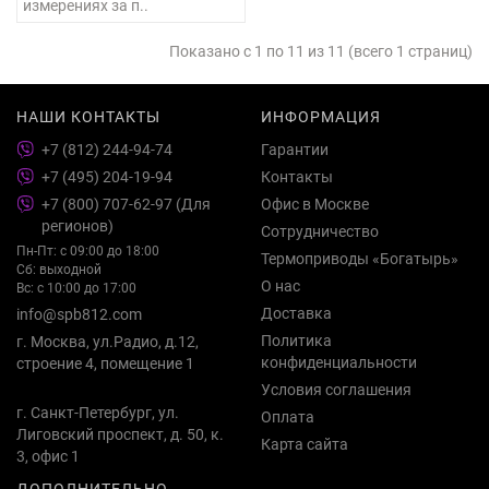
измерениях за п..
Показано с 1 по 11 из 11 (всего 1 страниц)
НАШИ КОНТАКТЫ
ИНФОРМАЦИЯ
+7 (812) 244-94-74
Гарантии
+7 (495) 204-19-94
Контакты
+7 (800) 707-62-97 (Для
Офис в Москве
регионов)
Сотрудничество
Пн-Пт: с 09:00 до 18:00
Термоприводы «Богатырь»
Сб: выходной
О нас
Вс: с 10:00 до 17:00
Доставка
info@spb812.com
Политика
г. Москва, ул.Радио, д.12,
конфиденциальности
строение 4, помещение 1
Условия соглашения
г. Санкт-Петербург, ул.
Оплата
Лиговский проспект, д. 50, к.
Карта сайта
3, офис 1