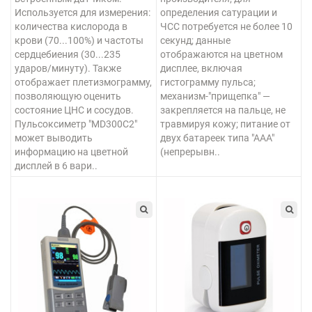
Используется для измерения:
определения сатурации и
количества кислорода в
ЧСС потребуется не более 10
крови (70...100%) и частоты
секунд; данные
сердцебиения (30...235
отображаются на цветном
ударов/минуту). Также
дисплее, включая
отображает плетизмограмму,
гистограмму пульса;
позволяющую оценить
механизм-"прищепка" —
состояние ЦНС и сосудов.
закрепляется на пальце, не
Пульсоксиметр "MD300C2"
травмируя кожу; питание от
может выводить
двух батареек типа "ААА"
информацию на цветной
(непрерывн..
дисплей в 6 вари..