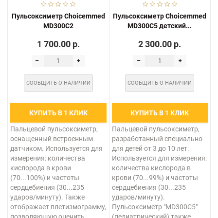
Пульсоксиметр Choicemmed
Пульсоксиметр Choicemmed
MD300C2
MD300C5 детский...
1 700.00 р.
2 300.00 р.
СООБЩИТЬ О НАЛИЧИИ
СООБЩИТЬ О НАЛИЧИИ
КУПИТЬ В 1 КЛИК
КУПИТЬ В 1 КЛИК
Пальцевой пульсоксиметр,
Пальцевой пульсоксиметр,
оснащенный встроенным
разработанный специально
датчиком. Используется для
для детей от 3 до 10 лет.
измерения: количества
Используется для измерения:
кислорода в крови
количества кислорода в
(70...100%) и частоты
крови (70...99%) и частоты
сердцебиения (30...235
сердцебиения (30...235
ударов/минуту). Также
ударов/минуту).
отображает плетизмограмму,
Пульсоксиметр "MD300C5"
позволяющую оценить
(педиатрический) также