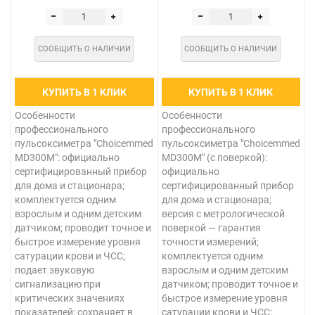
СООБЩИТЬ О НАЛИЧИИ
СООБЩИТЬ О НАЛИЧИИ
КУПИТЬ В 1 КЛИК
КУПИТЬ В 1 КЛИК
Особенности
Особенности
профессионального
профессионального
пульсоксиметра "Choicemmed
пульсоксиметра "Choicemmed
MD300M": официально
MD300M" (с поверкой):
сертифицированный прибор
официально
для дома и стационара;
сертифицированный прибор
комплектуется одним
для дома и стационара;
взрослым и одним детским
версия с метрологической
датчиком; проводит точное и
поверкой — гарантия
быстрое измерение уровня
точности измерений;
сатурации крови и ЧСС;
комплектуется одним
подает звуковую
взрослым и одним детским
сигнализацию при
датчиком; проводит точное и
критических значениях
быстрое измерение уровня
показателей; сохраняет в
сатурации крови и ЧСС;