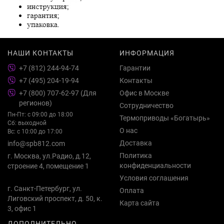
НАШИ КОНТАКТЫ
ИНФОРМАЦИЯ
+7 (812) 244-94-74
Гарантии
+7 (495) 204-19-94
Контакты
+7 (800) 707-62-97 (Для
Офис в Москве
регионов)
Сотрудничество
Пн-Пт: с 09:00 до 18:00
Термоприводы «Богатырь»
Сб: выходной
О нас
Вс: с 10:00 до 17:00
Доставка
info@spb812.com
Политика
г. Москва, ул.Радио, д.12,
конфиденциальности
строение 4, помещение 1
Условия соглашения
г. Санкт-Петербург, ул.
Оплата
Лиговский проспект, д. 50, к.
Карта сайта
3, офис 1
ДОПОЛНИТЕЛЬНО