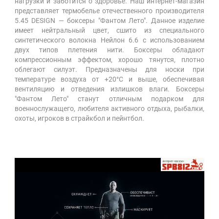
нагрузки и заботится о здоровье. Наш интернет-магазин
представляет термобелье отечественного производителя
5.45 DESIGN — боксеры "Фантом Лето". Данное изделие
имеет нейтральный цвет, сшито из специального
синтетического волокна Нейлон 6.6 с использованием
двух типов плетения нити. Боксеры обладают
компрессионным эффектом, хорошо тянутся, плотно
облегают силуэт. Предназначены для носки при
температуре воздуха от +20°С и выше, обеспечивая
вентиляцию и отведения излишков влаги. Боксеры
"Фантом Лето" станут отличным подарком для
военнослужащего, любителя активного отдыха, рыбалки,
охоты, игроков в страйкбол и пейнтбол.