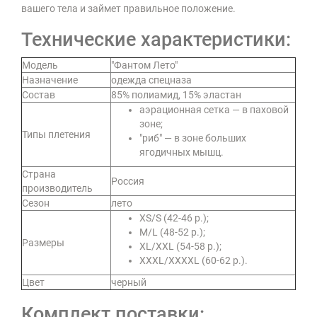
вашего тела и займет правильное положение.
Технические характеристики:
Модель
"Фантом Лето"
Назначение
одежда спецназа
Состав
85% полиамид, 15% эластан
аэрационная сетка — в паховой
зоне;
Типы плетения
"риб" — в зоне больших
ягодичных мышц.
Страна
Россия
производитель
Сезон
лето
XS/S (42-46 р.);
M/L (48-52 р.);
Размеры
XL/XXL (54-58 р.);
XXXL/XXXXL (60-62 р.).
Цвет
черный
Комплект поставки: