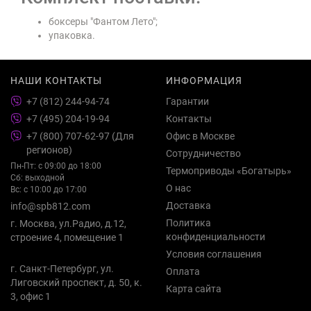
боксеры "Фантом Лето";
упаковка.
НАШИ КОНТАКТЫ
ИНФОРМАЦИЯ
+7 (812) 244-94-74
Гарантии
+7 (495) 204-19-94
Контакты
+7 (800) 707-62-97 (Для
Офис в Москве
регионов)
Сотрудничество
Пн-Пт: с 09:00 до 18:00
Термоприводы «Богатырь»
Сб: выходной
О нас
Вс: с 10:00 до 17:00
Доставка
info@spb812.com
Политика
г. Москва, ул.Радио, д.12,
конфиденциальности
строение 4, помещение 1
Условия соглашения
г. Санкт-Петербург, ул.
Оплата
Лиговский проспект, д. 50, к.
Карта сайта
3, офис 1