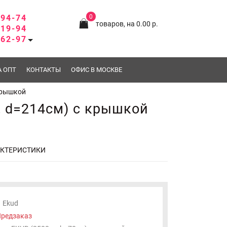
-94-74
0
товаров, на 0.00 р.
-19-94
-62-97
А ОПТ
КОНТАКТЫ
ОФИС В МОСКВЕ
 крышкой
, d=214см) с крышкой
АКТЕРИСТИКИ
Ekud
редзаказ