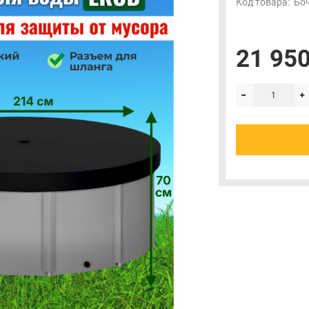
Код товара:
Боч
21 950