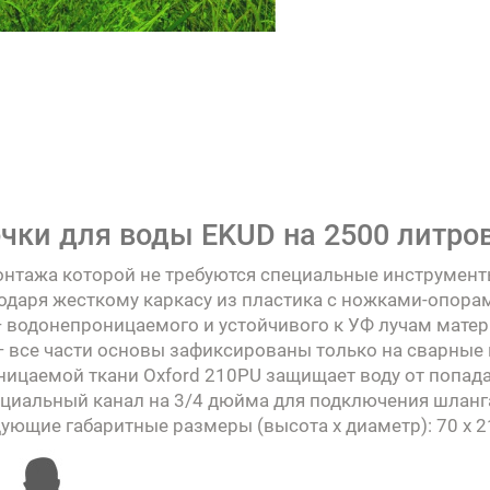
чки для воды EKUD на 2500 литров
монтажа которой не требуются специальные инструмент
одаря жесткому каркасу из пластика с ножками-опора
— водонепроницаемого и устойчивого к УФ лучам матер
 — все части основы зафиксированы только на сварные
ицаемой ткани Oxford 210PU защищает воду от попада
циальный канал на 3/4 дюйма для подключения шланг
ующие габаритные размеры (высота х диаметр): 70 х 2