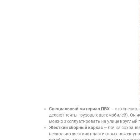
Специальный материал ПВХ
— это специал
делают тенты грузовых автомобилей). Он н
можно эксплуатировать на улице круглый г
Жесткий сборный каркас
— бочка сохраняе
несколько жестких пластиковых ножек-упор
устойчивы только когда минимум на четвер