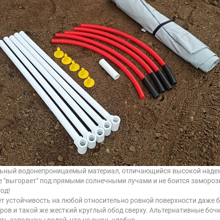
ьный водонепроницаемый материал, отличающийся высокой надежн
е "выгорает" под прямыми солнечными лучами и не боится замороз
од!
т устойчивость на любой относительно ровной поверхности даже б
ов и такой же жесткий круглый обод сверху. Альтернативные бочк
ть заполнены водой, что не очень удобно.