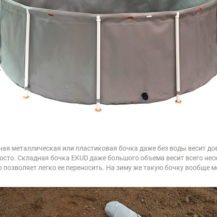
ая металлическая или пластиковая бочка даже без воды весит до
росто. Складная бочка EKUD даже большого объема весит всего не
 позволяет легко ее переносить. На зиму же такую бочку вообще м