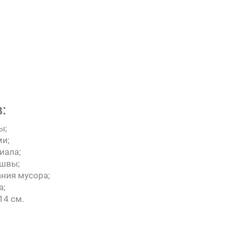
:
ы;
ми;
иала;
 швы;
ния мусора;
а;
14 см.