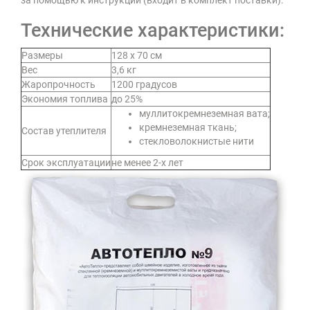
за помощью к инструкции (входит в комплект поставки).
Технические характеристики:
Размеры
128 x 70 см
Вес
3,6 кг
Жаропрочность
1200 градусов
Экономия топлива
до 25%
муллитокремнеземная вата;
кремнеземная ткань;
Состав утеплителя
стекловолокнистые нити
Срок эксплуатации
не менее 2-х лет