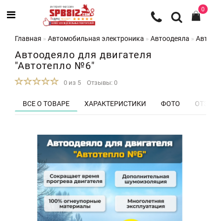
0
Главная
Автомобильная электроника
Автоодеяла
Автооде
Автоодеяло для двигателя
"Автотепло №6"
0 из 5
Отзывы: 0
ВСЕ О ТОВАРЕ
ХАРАКТЕРИСТИКИ
ФОТО
ОТЗЫВЫ