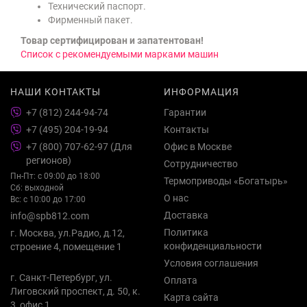
Технический паспорт.
Фирменный пакет.
Товар сертифицирован и запатентован!
Список с рекомендуемыми марками машин
НАШИ КОНТАКТЫ
ИНФОРМАЦИЯ
+7 (812) 244-94-74
Гарантии
+7 (495) 204-19-94
Контакты
+7 (800) 707-62-97 (Для
Офис в Москве
регионов)
Сотрудничество
Пн-Пт: с 09:00 до 18:00
Термоприводы «Богатырь»
Сб: выходной
О нас
Вс: с 10:00 до 17:00
Доставка
info@spb812.com
Политика
г. Москва, ул.Радио, д.12,
конфиденциальности
строение 4, помещение 1
Условия соглашения
г. Санкт-Петербург, ул.
Оплата
Лиговский проспект, д. 50, к.
Карта сайта
3, офис 1