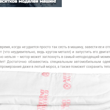
емя, когда не удается просто так сесть в машину, завести ее и отп
 (что неудивительно, ведь кругом металл) и запустить его двигате
авно нельзя — мотор может заглохнуть в самый неподходящий момен
Нет! Достаточно обзавестись специальным автомобильным одея
промерзания даже в лютый мороз, а также поможет сохранить тепл