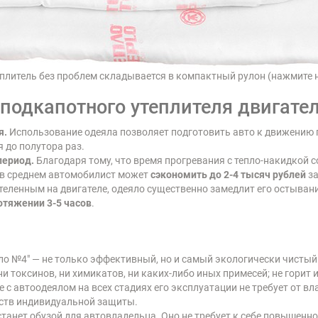
еплитель без проблем складывается в компактный рулон (нажмите н
одкапотного утеплителя двигател
я.
Использование одеяла позволяет подготовить авто к движению
 до полутора раз.
период.
Благодаря тому, что время прогревания с тепло-накидкой с
, в среднем автомобилист может
сэкономить до 2-4 тысяч рублей
за
теленным на двигателе, одеяло существенно замедлит его остывани
отяжении 3-5 часов
.
ло №4" — не только эффективный, но и самый экологически чисты
и токсинов, ни химикатов, ни каких-либо иных примесей; не горит и
 с автоодеялом на всех стадиях его эксплуатации не требует от в
дств индивидуальной защиты.
станет обузой для автовладельца. Оно не требует к себе повышен