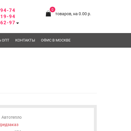
-94-74
0
товаров, на 0.00 р.
-19-94
-62-97
А ОПТ
КОНТАКТЫ
ОФИС В МОСКВЕ
Автотепло
редзаказ