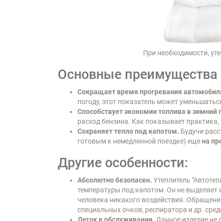
При необходимости, ут
Основные преимущества п
Сокращает время прогревания автомобил
погоду, этот показатель может уменьшаться
Способствует экономии топлива в зимний 
расход бензина. Как показывает практика
Сохраняет тепло под капотом.
Будучи расс
готовым к немедленной поездке) еще
на пр
Другие особенности:
Абсолютно безопасен.
Утеплитель "Автотеп
температуры под капотом. Он не выделяет н
человека никакого воздействия. Обращение
специальных очков, респиратора и др. сре
Легок в обслуживании.
Данное изделие не 