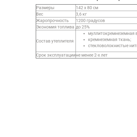
Размеры
142 x 80 см
Вес
3,6 кг
Жаропрочность
1200 градусов
Экономия топлива
до 25%
муллитокремнеземная в
кремнеземная ткань;
Состав утеплителя
стекловолокнистые нит
Срок эксплуатации
не менее 2-х лет