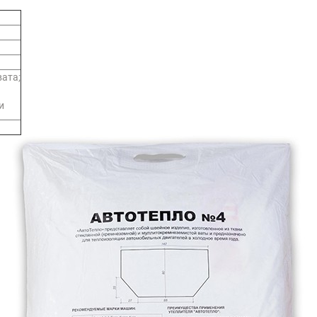
ата;
и