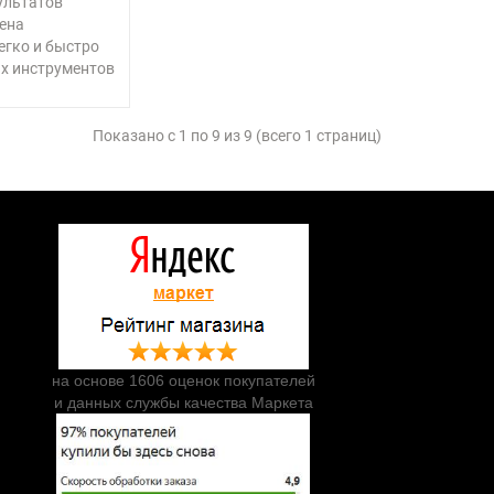
ультатов
ена
егко и быстро
х инструментов
Показано с 1 по 9 из 9 (всего 1 страниц)
на основе 1606 оценок покупателей
и данных службы качества Маркета