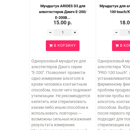
Мундштук ARIDES D3 для
Мундштук для ал
алкотестеров Динго Е-200/
100 touch/Ю
Е-200В...
15.00 р.
18.0
В КОРЗИНУ
В КО
Одноразовый мундштук для
Одноразовый му
алкотестеров Динго серии
алкотестера "Юпи
"Е-200". Позволяет провести
"PRO-100 touch".
одно измерение алкоголя в
устанавливается
крови человека контактным
фирменному фикс
способом, после чего подлежит
проблем продува
утилизации. Не рекомендуется
взятии пробы во
кипятить или стерилизовать
алкоголь конта
каким-либо иным способом и
способом. Выбр
использовать повторно —
после первого п
возможны сильные искажения
подходит для по
результата измерения.
стерилизации ка