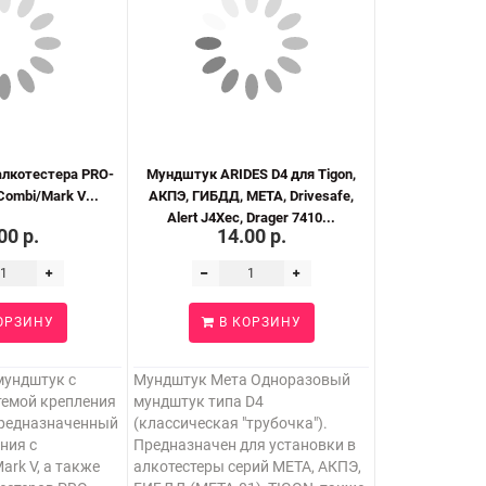
алкотестера PRO-
Мундштук ARIDES D4 для Tigon,
Combi/Mark V...
АКПЭ, ГИБДД, МЕТА, Drivesafe,
Alert J4Xec, Drager 7410...
00 р.
14.00 р.
ОРЗИНУ
В КОРЗИНУ
мундштук с
Мундштук Мета Одноразовый
темой крепления
мундштук типа D4
предназначенный
(классическая "трубочка").
ния с
Предназначен для установки в
ark V, а также
алкотестеры серий МЕТА, АКПЭ,