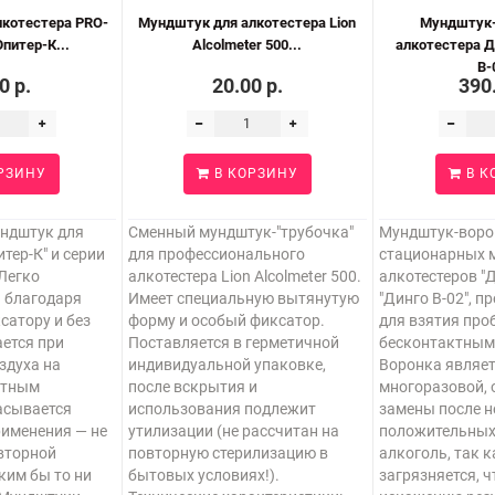
котестера PRO-
Мундштук для алкотестера Lion
Мундштук-
питер-К...
Alcolmeter 500...
алкотестера Д
В-
0 р.
20.00 р.
390.
РЗИНУ
В КОРЗИНУ
В К
ндштук для
Сменный мундштук-"трубочка"
Мундштук-воро
тер-К" и серии
для профессионального
стационарных 
 Легко
алкотестера Lion Alcolmeter 500.
алкотестеров "Д
 благодаря
Имеет специальную вытянутую
"Динго В-02", 
атору и без
форму и особый фиксатор.
для взятия про
ется при
Поставляется в герметичной
бесконтактным
здуха на
индивидуальной упаковке,
Воронка являе
ктным
после вскрытия и
многоразовой, 
асывается
использования подлежит
замены после 
рименения — не
утилизации (не рассчитан на
положительных 
вторной
повторную стерилизацию в
алкоголь, так 
ким бы то ни
бытовых условиях!).
загрязняется, ч