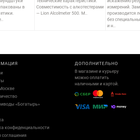
 Мундштуки
Технические характеристики:
искажению рез
упакованы в
Совместимость с алкотестерами
измерений. Зам
етики.
— Lion Alcolmeter 500. М..
производится л
..
без специальны
и н..
РМАЦИЯ
ДОПОЛНИТЕЛЬНО
В магазине и курьеру
ии
можно оплатить
ты
наличными и картой.
Москве
ничество
риводы «Богатырь»
ка
ка конфиденциальности
я соглашения