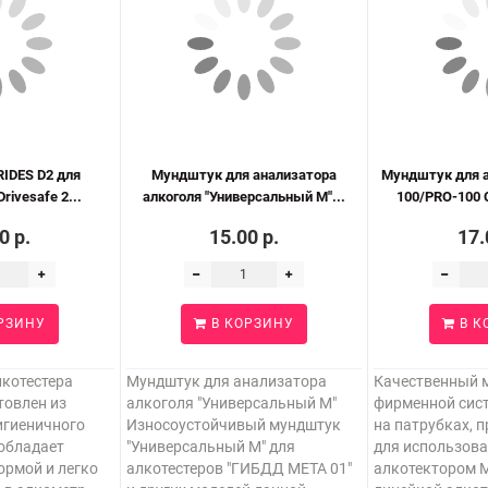
IDES D2 для
Мундштук для анализатора
Мундштук для 
rivesafe 2...
алкоголя "Универсальный М"...
100/PRO-100 
0 р.
15.00 р.
17.
РЗИНУ
В КОРЗИНУ
В К
котестера
Мундштук для анализатора
Качественный 
отовлен из
алкоголя "Универсальный М"
фирменной сис
игиеничного
Износоустойчивый мундштук
на патрубках, 
обладает
"Универсальный М" для
для использова
ормой и легко
алкотестеров "ГИБДД МЕТА 01"
алкотектором M