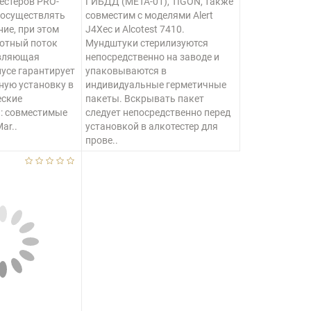
естеров PRO-
ГИБДД (МЕТА-01), TIGON, также
 осуществлять
совместим с моделями Alert
ние, при этом
J4Xec и Alcotest 7410.
лотный поток
Мундштуки стерилизуются
авляющая
непосредственно на заводе и
пусе гарантирует
упаковываются в
ную установку в
индивидуальные герметичные
еские
пакеты. Вскрывать пакет
и: совместимые
следует непосредственно перед
ar..
установкой в алкотестер для
прове..