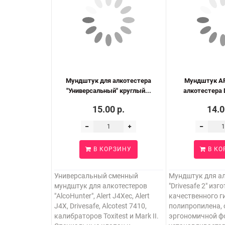
Мундштук для алкотестера
Мундштук AR
"Универсальный" круглый...
алкотестера D
15.00 р.
14.0
В КОРЗИНУ
В КО
Универсальный сменный
Мундштук для ал
мундштук для алкотестеров
"Drivesafe 2" изг
"AlcoHunter", Alert J4Xec, Alert
качественного г
J4X, Drivesafe, Alcotest 7410,
полипропилена, 
калибраторов Toxitest и Mark II.
эргономичной ф