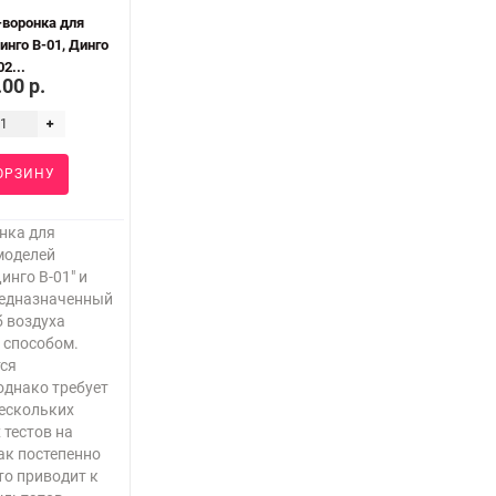
воронка для
инго B-01, Динго
02...
00 р.
ОРЗИНУ
нка для
моделей
инго В-01" и
предназначенный
б воздуха
 способом.
тся
однако требует
нескольких
тестов на
как постепенно
то приводит к