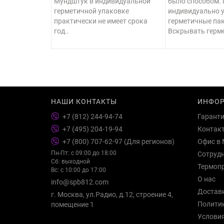
Мундштук в индивидуальной
было способом.
герметичной упаковке
индивидуально 
практически не имеет срока
герметичные пак
год..
Вскрывать герме
НАШИ КОНТАКТЫ
ИНФО
+7 (812) 244-94-74
Гарант
+7 (495) 204-19-94
Контак
+7 (800) 707-62-97 (Для регионов)
Офис в 
Пн-Пт: с 09:00 до 18:00
Сотруд
Сб: выходной
Термоп
Вс: с 10:00 до 17:00
О нас
info@spb812.com
Достав
г. Москва, ул.Радио, д.12, строение 4,
Полити
помещение 1
Услови