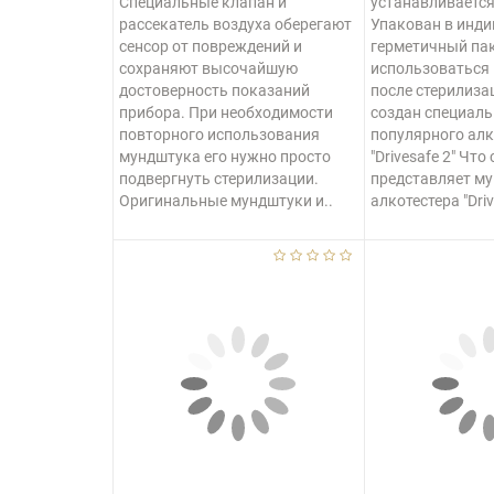
Специальные клапан и
устанавливается
рассекатель воздуха оберегают
Упакован в инд
сенсор от повреждений и
герметичный пак
сохраняют высочайшую
использоваться
достоверность показаний
после стерилиза
прибора. При необходимости
создан специаль
повторного использования
популярного алк
мундштука его нужно просто
"Drivesafe 2" Что
подвергнуть стерилизации.
представляет му
Оригинальные мундштуки и..
алкотестера "Driv