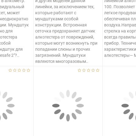
 в алкометр.
и других моделей данной
линейкой алкот
ивидуальный
линейки, за исключением тех,
100. Позволяет
ет, может
которые работают с
легкое продува
 неоднократно
мундштуками особой
обеспечивая п
ции. Мундштук
конструкции. Встроенная
воздуха.Напр
но для
сеточка предохраняет датчик
стрелка на кор
отестера
алкотестера от повреждений,
всегда правиль
 собой
которые могут возникнуть при
прибор. Технич
ндштук для
попадании слюны и прочих
характеристик
esafe 2"?..
загрязнений. Мундштуки
алкотестеры— M
являются многоразовым..