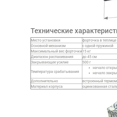
Технические характерист
Место установки
форточка в теплице
Основной механизм
с одной пружиной
Максимальный вес форточки
15 кг
Диапазон распахивания
до 45 см
Закрывающее усилие
500 г
начало открыт
Температура срабатывания
начало закрыт
Дополнительно
встроенный термом
Материал корпуса
оцинкованная стал