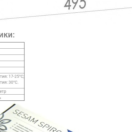
ики:
ия: 17-25°C;
ия: 30°C.
етр
ь