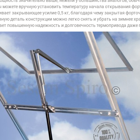
ощность значительно выше, нежели у большинства аналогов, обычн
 можете вручную установить температуру начала открывания форто
вает закрывающее усилие 0,5 кг, благодаря чему закрытая форточ
ную деталь конструкции можно легко снять и убрать на зимнее хра
ет повышенную надежность и долговечность термопривода даже п