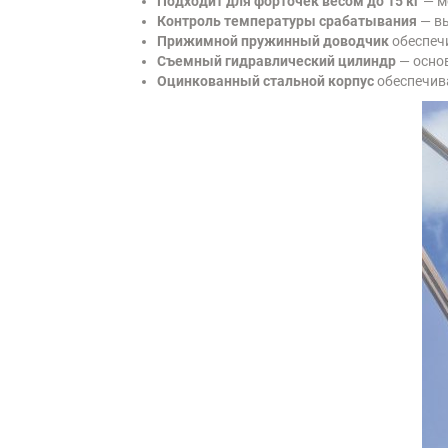
Подходит для форточек весом до 15 кг
— м
Контроль температуры срабатывания
— вы
Прижимной пружинный доводчик
обеспечи
Съемный гидравлический цилиндр
— основ
Оцинкованный стальной корпус
обеспечива