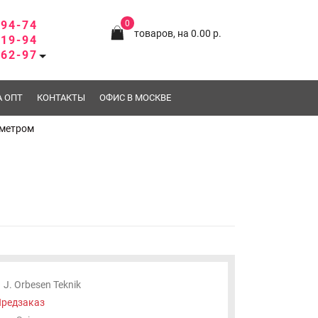
-94-74
0
товаров, на 0.00 р.
-19-94
-62-97
А ОПТ
КОНТАКТЫ
ОФИС В МОСКВЕ
ометром
J. Orbesen Teknik
редзаказ