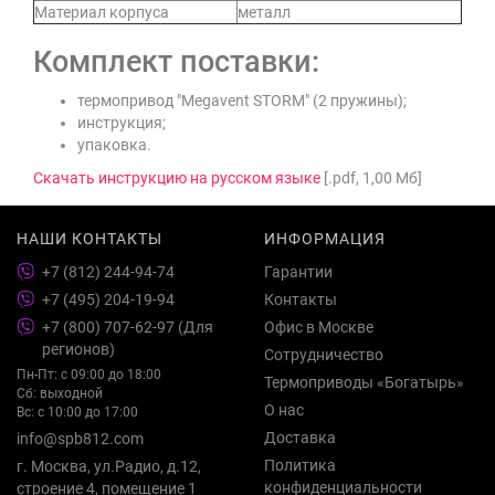
Материал корпуса
металл
Комплект поставки:
термопривод "Megavent STORM" (2 пружины);
инструкция;
упаковка.
Скачать инструкцию на русском языке
[.pdf, 1,00 Мб]
НАШИ КОНТАКТЫ
ИНФОРМАЦИЯ
+7 (812) 244-94-74
Гарантии
+7 (495) 204-19-94
Контакты
+7 (800) 707-62-97 (Для
Офис в Москве
регионов)
Сотрудничество
Пн-Пт: с 09:00 до 18:00
Термоприводы «Богатырь»
Сб: выходной
О нас
Вс: с 10:00 до 17:00
Доставка
info@spb812.com
Политика
г. Москва, ул.Радио, д.12,
конфиденциальности
строение 4, помещение 1