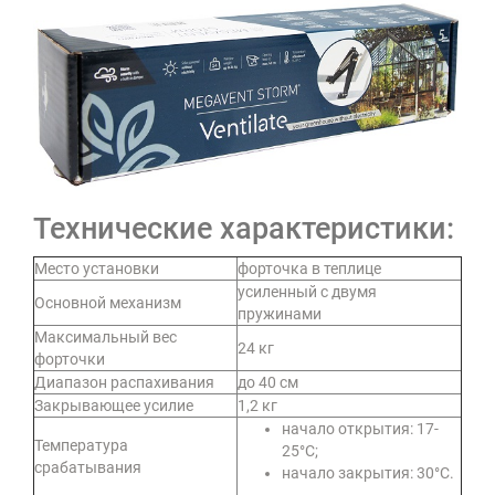
Технические характеристики:
Место установки
форточка в теплице
усиленный с двумя
Основной механизм
пружинами
Максимальный вес
24 кг
форточки
Диапазон распахивания
до 40 см
Закрывающее усилие
1,2 кг
начало открытия: 17-
Температура
25°C;
срабатывания
начало закрытия: 30°C.