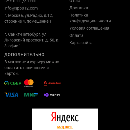
О нас
Вс: с 10:00 до 17:00
Доставка
info@spb812.com
Политика
г. Москва, ул.Радио, д.12,
конфиденциальности
строение 4, помещение 1
Условия соглашения
г. Санкт-Петербург, ул.
Оплата
Лиговский проспект, д. 50, к.
Карта сайта
3, офис 1
ДОПОЛНИТЕЛЬНО
В магазине и курьеру можно
оплатить наличными и
картой.