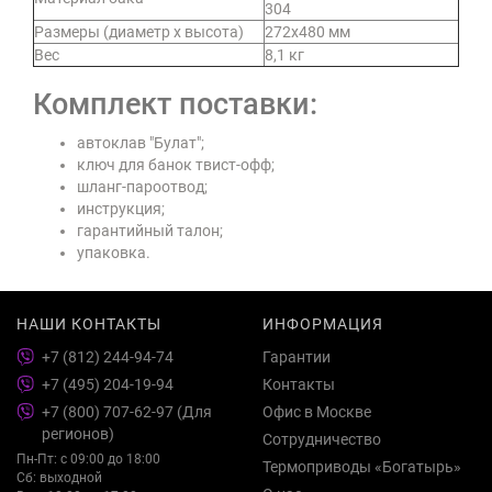
304
Размеры (диаметр х высота)
272х480 мм
Вес
8,1 кг
Комплект поставки:
автоклав "Булат";
ключ для банок твист-офф;
шланг-пароотвод;
инструкция;
гарантийный талон;
упаковка.
НАШИ КОНТАКТЫ
ИНФОРМАЦИЯ
+7 (812) 244-94-74
Гарантии
+7 (495) 204-19-94
Контакты
+7 (800) 707-62-97 (Для
Офис в Москве
регионов)
Сотрудничество
Пн-Пт: с 09:00 до 18:00
Термоприводы «Богатырь»
Сб: выходной