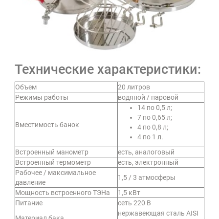
Технические характеристики:
Объем
20 литров
Режимы работы
водяной / паровой
14 по 0,5 л;
7 по 0,65 л;
Вместимость банок
4 по 0,8 л;
4 по 1 л.
Встроенный манометр
есть, аналоговый
Встроенный термометр
есть, электронный
Рабочее / максимальное
1,5 / 3 атмосферы
давление
Мощность встроенного ТЭНа
1,5 кВт
Питание
сеть 220 В
нержавеющая сталь AISI
Материал бака