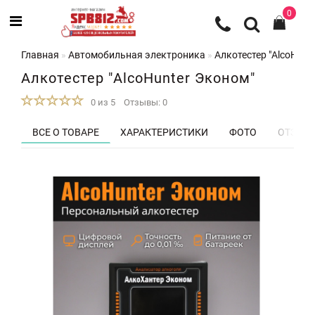
0
Главная
Автомобильная электроника
Алкотестер "AlcoHunt
Алкотестер "AlcoHunter Эконом"
0 из 5
Отзывы: 0
ВСЕ О ТОВАРЕ
ХАРАКТЕРИСТИКИ
ФОТО
ОТЗЫВЫ