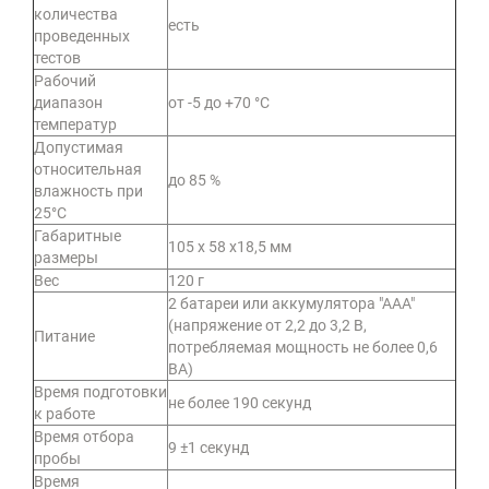
количества
есть
проведенных
тестов
Рабочий
диапазон
от -5 до +70 °С
температур
Допустимая
относительная
до 85 %
влажность при
25°С
Габаритные
105 х 58 х18,5 мм
размеры
Вес
120 г
2 батареи или аккумулятора "ААА"
(напряжение от 2,2 до 3,2 В,
Питание
потребляемая мощность не более 0,6
ВА)
Время подготовки
не более 190 секунд
к работе
Время отбора
9 ±1 секунд
пробы
Время