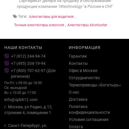
Сертификат дилера на продажу и обслуживание
продукции компании "i4technology" в России и СНГ
Теги:
,
Алкотестеры для водителя
,
Точные алкотестеры алкоголя
Алкотестеры AlcoHunter
НАШИ КОНТАКТЫ
ИНФОРМАЦИЯ
+7 (812) 244-94-74
Гарантии
+7 (495) 204-19-94
Контакты
+7 (800) 707-62-97 (Для
Офис в Москве
регионов)
Сотрудничество
Пн-Пт: с 09:00 до 18:00
Термоприводы «Богатырь»
Сб: выходной
О нас
Вс: с 10:00 до 17:00
Доставка
info@spb812.com
Политика
г. Москва, ул.Радио, д.12,
конфиденциальности
строение 4, помещение 1
Условия соглашения
г. Санкт-Петербург, ул.
Оплата