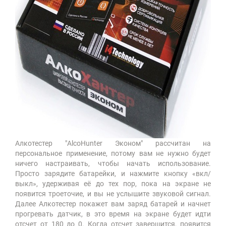
Алкотестер "AlcoHunter Эконом" рассчитан на
персональное применение, потому вам не нужно будет
ничего настраивать, чтобы начать использование.
Просто зарядите батарейки, и нажмите кнопку «вкл/
выкл», удерживая её до тех пор, пока на экране не
появится троеточие, и вы не услышите звуковой сигнал.
Далее Алкотестер покажет вам заряд батарей и начнет
прогревать датчик, в это время на экране будет идти
отсчет от 180 до 0. Когда отсчет завершится, появится