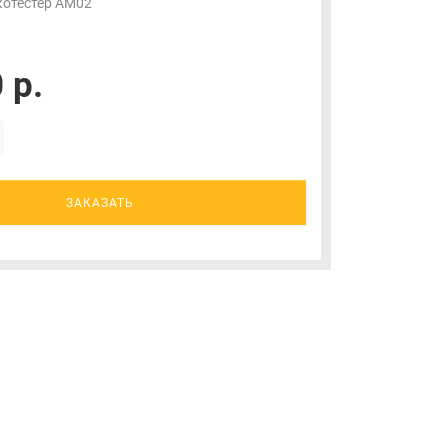
котестер AM02
 р.
ЗАКАЗАТЬ