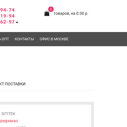
-94-74
0
товаров, на 0.00 р.
-19-94
-62-97
А ОПТ
КОНТАКТЫ
ОФИС В МОСКВЕ
КТ ПОСТАВКИ
SITITEK
редзаказ