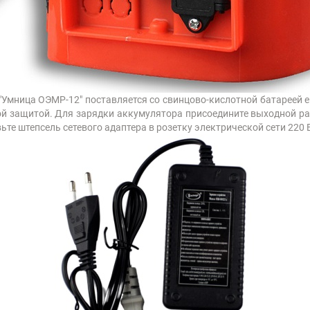
мница ОЭМР-12" поставляется со свинцово-кислотной батареей ем
й защитой. Для зарядки аккумулятора присоедините выходной ра
ьте штепсель сетевого адаптера в розетку электрической сети 220 