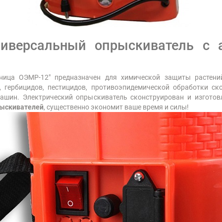
ниверсальный опрыскиватель с 
ница ОЭМР-12" предназначен для химической защиты растений
, гербицидов, пестицидов, противоэпидемической обработки ск
 машин. Электрический опрыскиватель сконструирован и изготов
рыскивателей
, существенно экономит ваше время и силы!