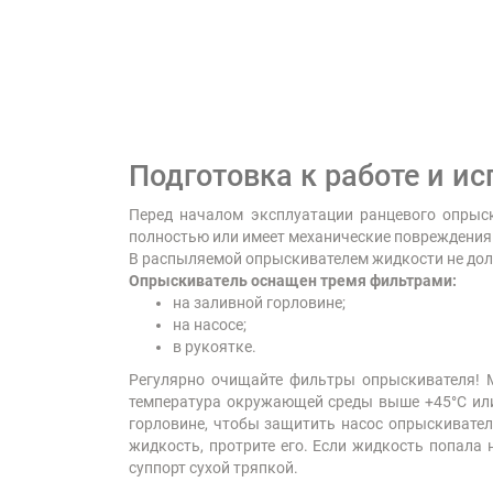
Подготовка к работе и и
Перед началом эксплуатации ранцевого опрыск
полностью или имеет механические повреждения.
В распыляемой опрыскивателем жидкости не должн
Опрыскиватель оснащен тремя фильтрами:
на заливной горловине;
на насосе;
в рукоятке.
Регулярно очищайте фильтры опрыскивателя! М
температура окружающей среды выше +45°C или
горловине, чтобы защитить насос опрыскивател
жидкость, протрите его. Если жидкость попала 
суппорт сухой тряпкой.