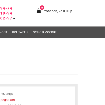
-94-74
0
товаров, на 0.00 р.
-19-94
-62-97
А ОПТ
КОНТАКТЫ
ОФИС В МОСКВЕ
Умница
редзаказ