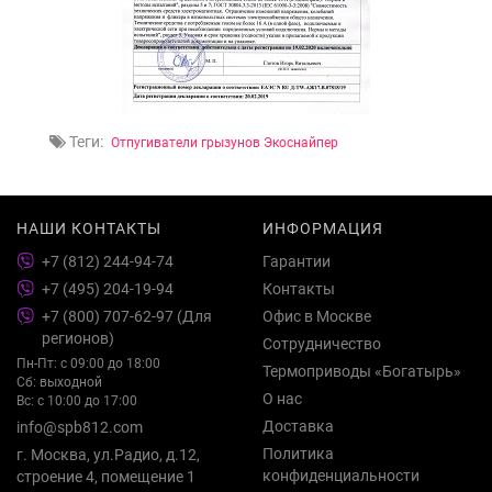
Теги:
Отпугиватели грызунов Экоснайпер
НАШИ КОНТАКТЫ
ИНФОРМАЦИЯ
+7 (812) 244-94-74
Гарантии
+7 (495) 204-19-94
Контакты
+7 (800) 707-62-97 (Для
Офис в Москве
регионов)
Сотрудничество
Пн-Пт: с 09:00 до 18:00
Термоприводы «Богатырь»
Сб: выходной
О нас
Вс: с 10:00 до 17:00
Доставка
info@spb812.com
Политика
г. Москва, ул.Радио, д.12,
конфиденциальности
строение 4, помещение 1