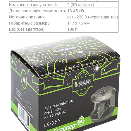
Количество излучателей
2 (3D-эффект)
Диапазон излучаемых частот
13-45 кГц
Источник питания
сеть 220 В (через адаптер)
Габаритные размеры
117 х 75 мм
Вес (без адаптера)
100 г