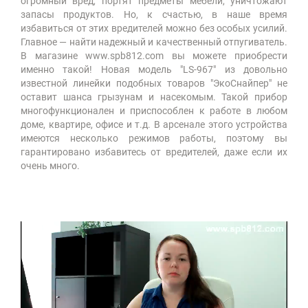
огромный вред, портят предметы мебели, уничтожают
запасы продуктов. Но, к счастью, в наше время
избавиться от этих вредителей можно без особых усилий.
Главное — найти надежный и качественный отпугиватель.
В магазине www.spb812.com вы можете приобрести
именно такой! Новая модель "LS-967" из довольно
известной линейки подобных товаров "ЭкоСнайпер" не
оставит шанса грызунам и насекомым. Такой прибор
многофункционален и приспособлен к работе в любом
доме, квартире, офисе и т.д. В арсенале этого устройства
имеются несколько режимов работы, поэтому вы
гарантировано избавитесь от вредителей, даже если их
очень много.