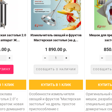
кая застолья 2.0
Измельчитель овощей и фруктов
Мешок для пр
аппарат Ж...
Мастерская застолья (на д...
заст
.00 р.
1 890.00 р.
850.
РЗИНУ
СООБЩИТЬ О НАЛИЧИИ
СООБЩИТЬ
В 1 КЛИК
КУПИТЬ В 1 КЛИК
КУПИТЬ 
токлава
Особенности измельчителя
Оригинальный
олья 2.0" с
овощей и фруктов "Мастерская
мешок, разраб
аратом: новая
застолья" на дрель: простое
специально для
ного домашнего
приспособление с
домкратных с