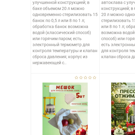
улучшенной конструкцией; в
автоклава с улу
баке объемом 20 л можно
конструкцией; в
одновременно стерилизовать 15
20 л можно одн
банок по 0,5 л или 8 по 1 л;
стерилизовать 15
обработка банок возможна
или 8 по 1 л; об
водой (классический способ)
возможна водой
или горячим паром; есть
способ) или гор
электронный термометр для
есть электронн
контроля температуры и клапан
для контроля те
сброса давления; корпус из
клапан сброса да
нержавеющей с..