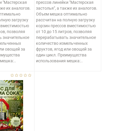
и "Мастерская
прессов линейки "Мастерская
кже их аналогов.
застолья", а также их аналогов.
птимально
Объем мешка оптимально
олную загрузку
рассчитан на полную загрузку
в вместимостью
корзин прессов вместимостью
ров, позволяя
от 10 до 15 литров, позволяя
ь значительное
перерабатывать значительное
мельченных
количество измельченных
или овощей за
фруктов, ягод или овощей за
еимущества
один цикл. Преимущества
мешка:..
использования мешка:..