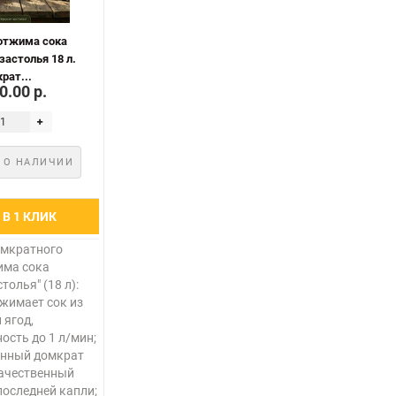
 отжима сока
застолья 18 л.
рат...
0.00 р.
 О НАЛИЧИИ
В 1 КЛИК
омкратного
има сока
толья" (18 л):
жимает сок из
 ягод,
ость до 1 л/мин;
нный домкрат
качественный
последней капли;