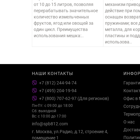
от 10 до 15 литров, позволяя
механизм привод
перерабатывать значительное
действие при по
количество измельченных
оснащен возвра
фруктов, ягод или овощей за
пружинами; все 
один цикл. Преимущества
металла, для ко
использования мешка:..
пластины и под
использова..
НАШИ КОНТАКТЫ
ИНФО
+7 (812) 244-94-74
Гарант
+7 (495) 204-19-94
Контак
+7 (800) 707-62-97 (Для регионов)
Офис в 
Пн-Пт: с 09:00 до 18:00
Сотруд
Сб: выходной
Термоп
Вс: с 10:00 до 17:00
О нас
info@spb812.com
Достав
г. Москва, ул.Радио, д.12, строение 4,
Полити
помещение 1