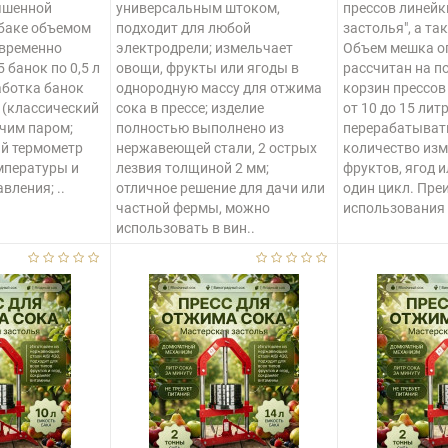
чшенной
универсальным штоком,
прессов линейк
 баке объемом
подходит для любой
застолья", а та
овременно
электродрели; измельчает
Объем мешка о
 банок по 0,5 л
овощи, фрукты или ягоды в
рассчитан на п
работка банок
однородную массу для отжима
корзин прессо
 (классический
сока в прессе; изделие
от 10 до 15 лит
ячим паром;
полностью выполнено из
перерабатыват
ый термометр
нержавеющей стали, 2 острых
количество из
мпературы и
лезвия толщиной 2 мм;
фруктов, ягод 
вления; ..
отличное решение для дачи или
один цикл. Пр
частной фермы, можно
использования 
использовать в вин..