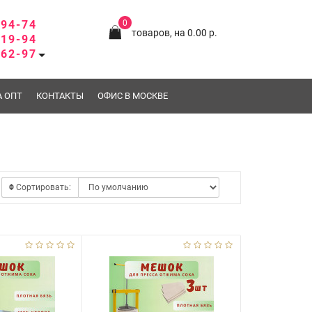
-94-74
0
товаров, на 0.00 р.
-19-94
-62-97
А ОПТ
КОНТАКТЫ
ОФИС В МОСКВЕ
Сортировать: