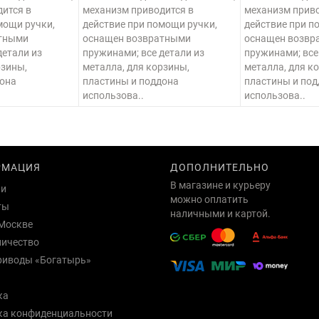
ится в
механизм приводится в
механизм приво
мощи ручки,
действие при помощи ручки,
действие при п
тными
оснащен возвратными
оснащен возвр
детали из
пружинами; все детали из
пружинами; все
рзины,
металла, для корзины,
металла, для к
дона
пластины и поддона
пластины и по
использова..
использова..
РМАЦИЯ
ДОПОЛНИТЕЛЬНО
В магазине и курьеру
ии
можно оплатить
ты
наличными и картой.
Москве
ничество
риводы «Богатырь»
ка
ка конфиденциальности