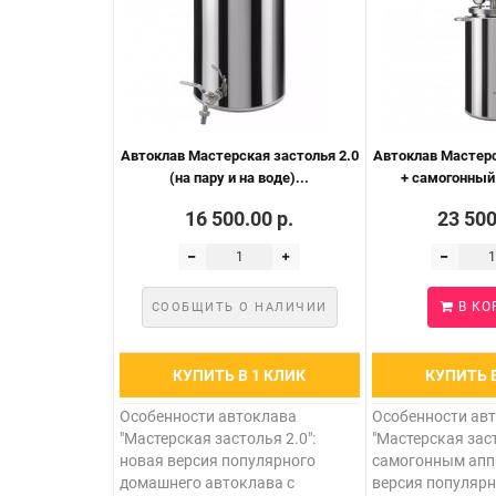
Автоклав Мастерская застолья 2.0
Автоклав Мастерс
(на пару и на воде)...
+ самогонный 
16 500.00 р.
23 500
В КО
СООБЩИТЬ О НАЛИЧИИ
КУПИТЬ В 1 КЛИК
КУПИТЬ 
Особенности автоклава
Особенности ав
"Мастерская застолья 2.0":
"Мастерская заст
новая версия популярного
самогонным апп
домашнего автоклава с
версия популяр