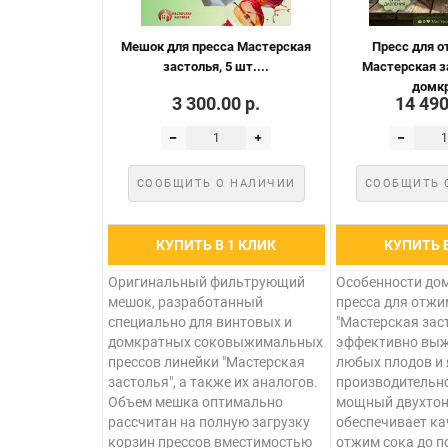
Мешок для пресса Мастерская
Пресс для о
застолья, 5 шт....
Мастерская за
домкр
3 300.00 р.
14 490
СООБЩИТЬ О НАЛИЧИИ
СООБЩИТЬ 
КУПИТЬ В 1 КЛИК
КУПИТЬ 
Оригинальный фильтрующий
Особенности до
мешок, разработанный
пресса для отжи
специально для винтовых и
"Мастерская заст
домкратных соковыжимальных
эффективно выж
прессов линейки "Мастерская
любых плодов и 
застолья", а также их аналогов.
производительно
Объем мешка оптимально
мощный двухтон
рассчитан на полную загрузку
обеспечивает к
корзин прессов вместимостью
отжим сока до п