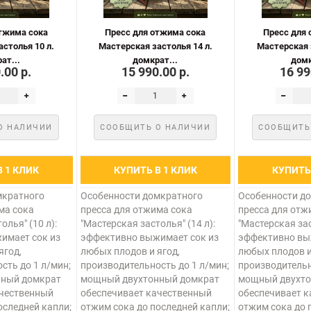
тжима сока
Пресс для отжима сока
Пресс для
столья 10 л.
Мастерская застолья 14 л.
Мастерская 
ат...
домкрат...
домк
.00 р.
15 990.00 р.
16 99
О НАЛИЧИИ
СООБЩИТЬ О НАЛИЧИИ
СООБЩИТЬ
В 1 КЛИК
КУПИТЬ В 1 КЛИК
КУПИТЬ 
мкратного
Особенности домкратного
Особенности д
ма сока
пресса для отжима сока
пресса для отж
олья" (10 л):
"Мастерская застолья" (14 л):
"Мастерская зас
имает сок из
эффективно выжимает сок из
эффективно вы
ягод,
любых плодов и ягод,
любых плодов и
сть до 1 л/мин;
производительность до 1 л/мин;
производительн
ный домкрат
мощный двухтонный домкрат
мощный двухто
ачественный
обеспечивает качественный
обеспечивает 
оследней капли;
отжим сока до последней капли;
отжим сока до 